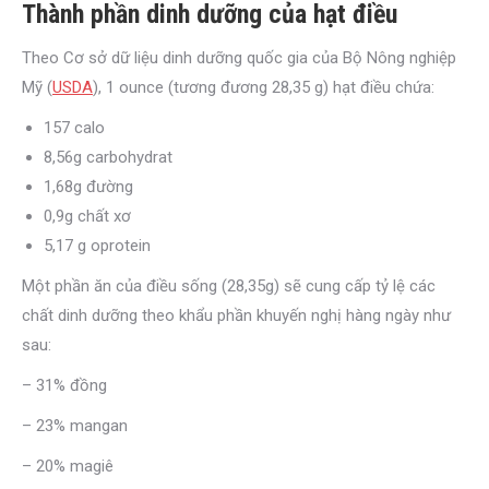
Thành phần dinh dưỡng của hạt điều
Theo Cơ sở dữ liệu dinh dưỡng quốc gia của Bộ Nông nghiệp
Mỹ (
USDA
), 1 ounce (tương đương 28,35 g) hạt điều chứa:
157 calo
8,56g carbohydrat
1,68g đường
0,9g chất xơ
5,17 g oprotein
Một phần ăn của điều sống (28,35g) sẽ cung cấp tỷ lệ các
chất dinh dưỡng theo khẩu phần khuyến nghị hàng ngày như
sau:
– 31% đồng
– 23% mangan
– 20% magiê