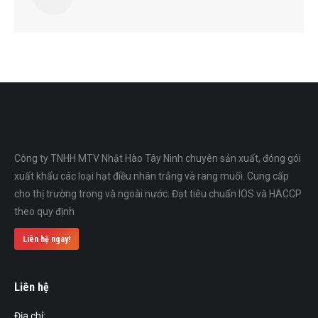
Công ty TNHH MTV Nhật Hào Tây Ninh chuyên sản xuất, đóng gói
xuất khẩu các loại hạt điều nhân trắng và rang muối. Cung cấp
cho thị trường trong và ngoài nước. Đạt tiêu chuẩn IOS và HACCP
theo quy định
Liên hệ ngay!
Liên hệ
Địa chỉ: